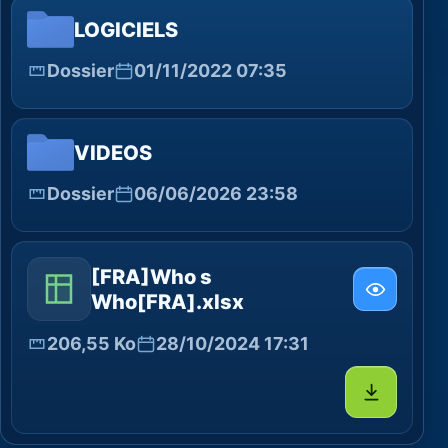
LOGICIELS
Dossier
01/11/2022 07:35
VIDEOS
Dossier
06/06/2026 23:58
[FRA]Who s
Who[FRA].xlsx
206,55 Ko
28/10/2024 17:31
Télécharg