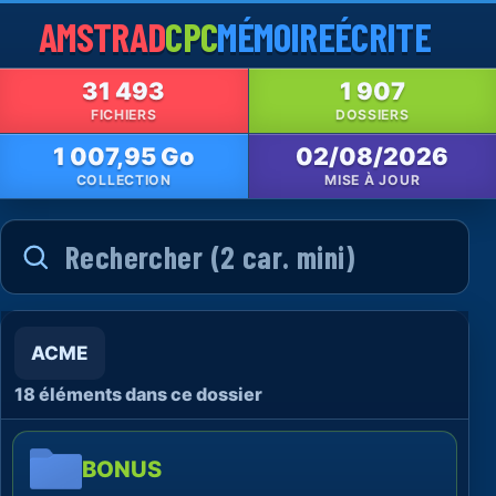
AMSTRAD
CPC
MÉMOIRE
ÉCRITE
31 493
1 907
FICHIERS
DOSSIERS
1 007,95 Go
02/08/2026
COLLECTION
MISE À JOUR
ACME
18 éléments dans ce dossier
BONUS