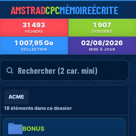
AMSTRAD
CPC
MÉMOIRE
ÉCRITE
31 493
1 907
FICHIERS
DOSSIERS
1 007,95 Go
02/08/2026
COLLECTION
MISE À JOUR
ACME
18 éléments dans ce dossier
BONUS