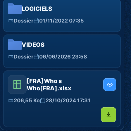
LOGICIELS
Dossier
01/11/2022 07:35
VIDEOS
Dossier
06/06/2026 23:58
[FRA]Who s
Who[FRA].xlsx
206,55 Ko
28/10/2024 17:31
Télécharg