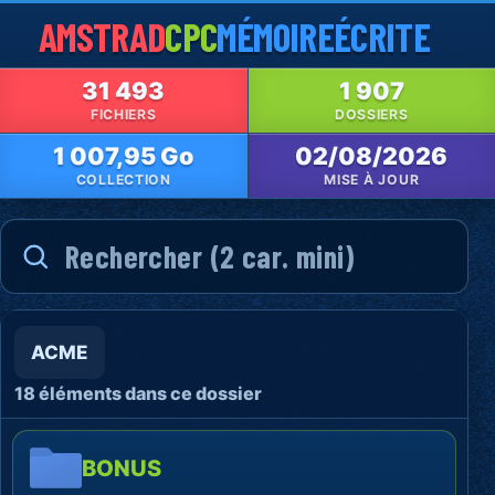
AMSTRAD
CPC
MÉMOIRE
ÉCRITE
31 493
1 907
FICHIERS
DOSSIERS
1 007,95 Go
02/08/2026
COLLECTION
MISE À JOUR
ACME
18 éléments dans ce dossier
BONUS