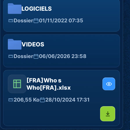
LOGICIELS
Dossier
01/11/2022 07:35
VIDEOS
Dossier
06/06/2026 23:58
[FRA]Who s
Who[FRA].xlsx
206,55 Ko
28/10/2024 17:31
Télécharg