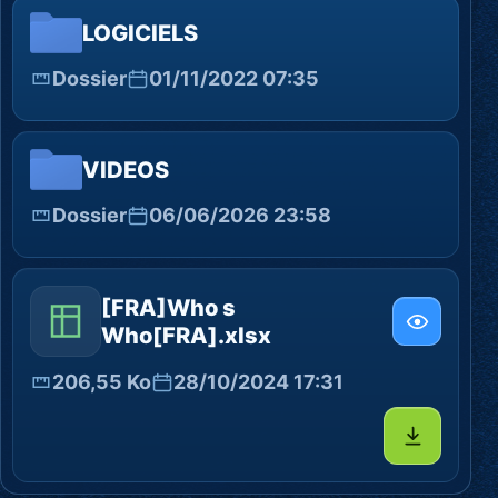
LOGICIELS
Dossier
01/11/2022 07:35
VIDEOS
Dossier
06/06/2026 23:58
[FRA]Who s
Who[FRA].xlsx
206,55 Ko
28/10/2024 17:31
Télécharg