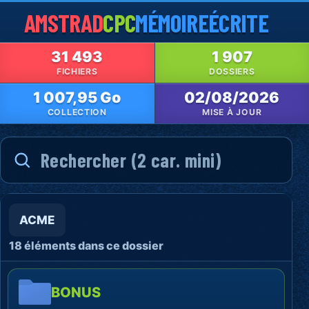
AMSTRAD
CPC
MÉMOIRE
ÉCRITE
31 493
1 907
FICHIERS
DOSSIERS
1 007,95 Go
02/08/2026
COLLECTION
MISE À JOUR
ACME
18 éléments dans ce dossier
BONUS