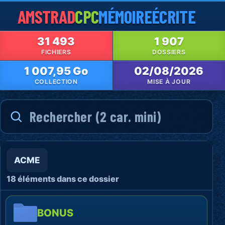
AMSTRAD
CPC
MÉMOIRE
ÉCRITE
31 493
1 907
FICHIERS
DOSSIERS
1 007,95 Go
02/08/2026
COLLECTION
MISE À JOUR
ACME
18 éléments dans ce dossier
BONUS