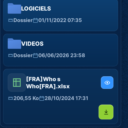
LOGICIELS
Dossier
01/11/2022 07:35
VIDEOS
Dossier
06/06/2026 23:58
[FRA]Who s
Who[FRA].xlsx
206,55 Ko
28/10/2024 17:31
Télécharg