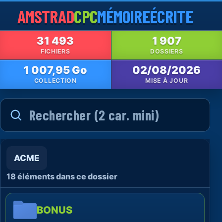
AMSTRAD
CPC
MÉMOIRE
ÉCRITE
31 493
1 907
FICHIERS
DOSSIERS
1 007,95 Go
02/08/2026
COLLECTION
MISE À JOUR
ACME
18 éléments dans ce dossier
BONUS