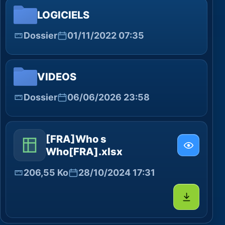
LOGICIELS
Dossier
01/11/2022 07:35
VIDEOS
Dossier
06/06/2026 23:58
[FRA]Who s
Who[FRA].xlsx
206,55 Ko
28/10/2024 17:31
Télécharg