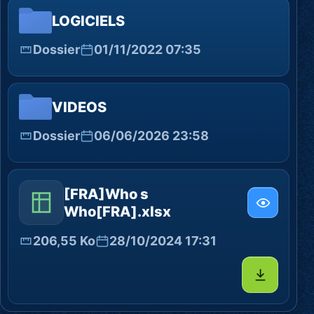
LOGICIELS
Dossier
01/11/2022 07:35
VIDEOS
Dossier
06/06/2026 23:58
[FRA]Who s
Who[FRA].xlsx
206,55 Ko
28/10/2024 17:31
Télécharg