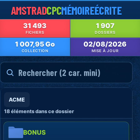
AMSTRAD
CPC
MÉMOIRE
ÉCRITE
31 493
1 907
FICHIERS
DOSSIERS
1 007,95 Go
02/08/2026
COLLECTION
MISE À JOUR
ACME
18 éléments dans ce dossier
BONUS