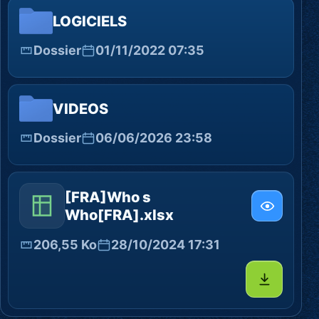
LOGICIELS
Dossier
01/11/2022 07:35
VIDEOS
Dossier
06/06/2026 23:58
[FRA]Who s
Who[FRA].xlsx
206,55 Ko
28/10/2024 17:31
Télécharg