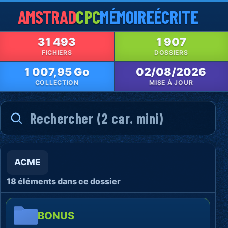
AMSTRAD
CPC
MÉMOIRE
ÉCRITE
31 493
1 907
FICHIERS
DOSSIERS
1 007,95 Go
02/08/2026
COLLECTION
MISE À JOUR
ACME
18 éléments dans ce dossier
BONUS