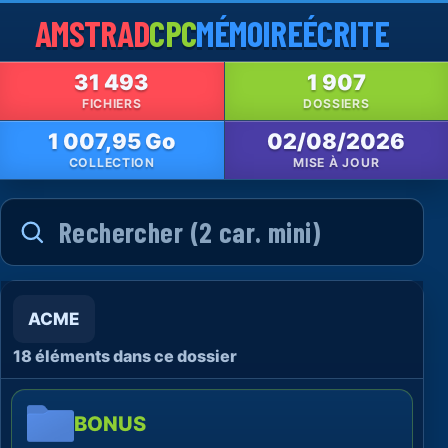
AMSTRAD
CPC
MÉMOIRE
ÉCRITE
31 493
1 907
FICHIERS
DOSSIERS
1 007,95 Go
02/08/2026
COLLECTION
MISE À JOUR
ACME
18 éléments dans ce dossier
BONUS