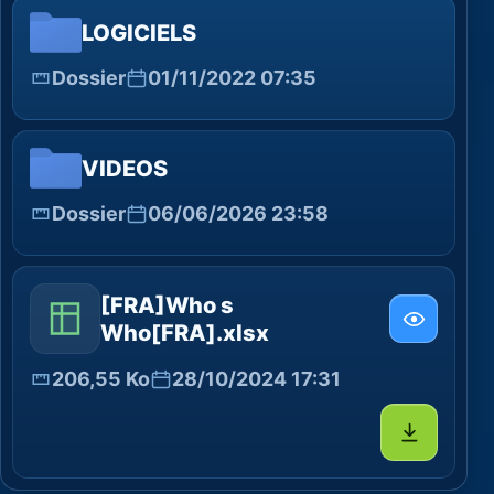
LOGICIELS
Dossier
01/11/2022 07:35
VIDEOS
Dossier
06/06/2026 23:58
[FRA]Who s
Who[FRA].xlsx
206,55 Ko
28/10/2024 17:31
Télécharg