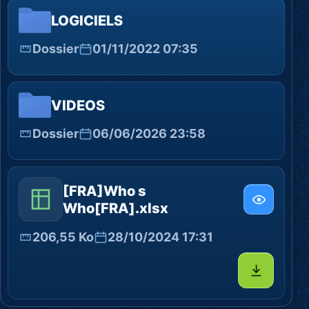
LOGICIELS
Dossier
01/11/2022 07:35
VIDEOS
Dossier
06/06/2026 23:58
[FRA]Who s
Who[FRA].xlsx
206,55 Ko
28/10/2024 17:31
Télécharg