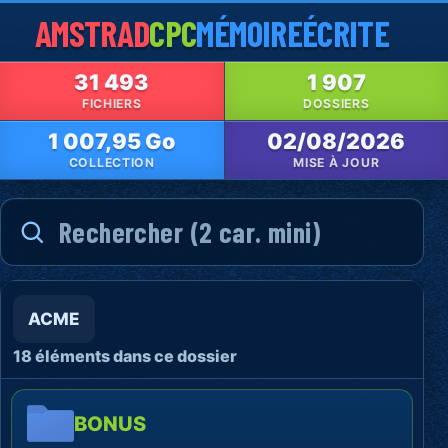
AMSTRAD
CPC
MÉMOIRE
ÉCRITE
31 493
1 907
FICHIERS
DOSSIERS
1 007,95 Go
02/08/2026
COLLECTION
MISE À JOUR
ACME
18 éléments dans ce dossier
BONUS