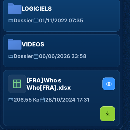
LOGICIELS
Dossier
01/11/2022 07:35
VIDEOS
Dossier
06/06/2026 23:58
[FRA]Who s
Who[FRA].xlsx
206,55 Ko
28/10/2024 17:31
Télécharg