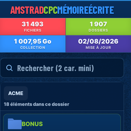
AMSTRAD
CPC
MÉMOIRE
ÉCRITE
31 493
1 907
FICHIERS
DOSSIERS
1 007,95 Go
02/08/2026
COLLECTION
MISE À JOUR
ACME
18 éléments dans ce dossier
BONUS