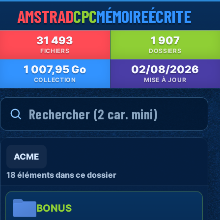
AMSTRAD
CPC
MÉMOIRE
ÉCRITE
31 493
1 907
FICHIERS
DOSSIERS
1 007,95 Go
02/08/2026
COLLECTION
MISE À JOUR
ACME
18 éléments dans ce dossier
BONUS