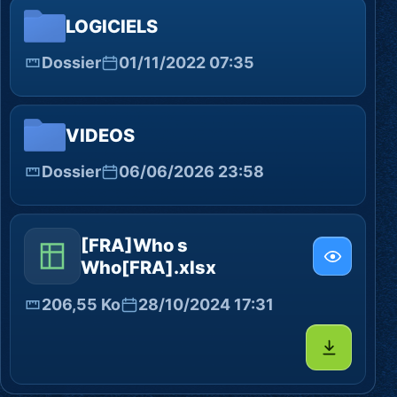
LOGICIELS
Dossier
01/11/2022 07:35
VIDEOS
Dossier
06/06/2026 23:58
[FRA]Who s
Who[FRA].xlsx
206,55 Ko
28/10/2024 17:31
Télécharg