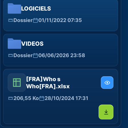
LOGICIELS
Dossier
01/11/2022 07:35
VIDEOS
Dossier
06/06/2026 23:58
[FRA]Who s
Who[FRA].xlsx
206,55 Ko
28/10/2024 17:31
Télécharg