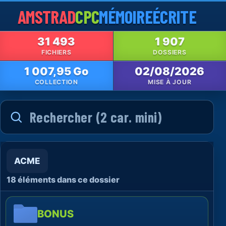
AMSTRAD
CPC
MÉMOIRE
ÉCRITE
31 493
1 907
FICHIERS
DOSSIERS
1 007,95 Go
02/08/2026
COLLECTION
MISE À JOUR
ACME
18 éléments dans ce dossier
BONUS