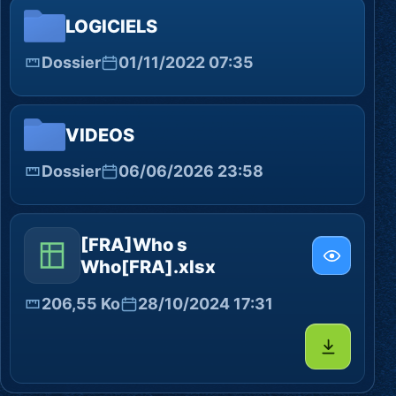
LOGICIELS
Dossier
01/11/2022 07:35
VIDEOS
Dossier
06/06/2026 23:58
[FRA]Who s
Who[FRA].xlsx
206,55 Ko
28/10/2024 17:31
Télécharg