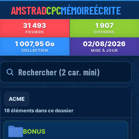
AMSTRAD
CPC
MÉMOIRE
ÉCRITE
31 493
1 907
FICHIERS
DOSSIERS
1 007,95 Go
02/08/2026
COLLECTION
MISE À JOUR
ACME
18 éléments dans ce dossier
BONUS