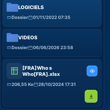
LOGICIELS
Dossier
01/11/2022 07:35
VIDEOS
Dossier
06/06/2026 23:58
[FRA]Who s
Who[FRA].xlsx
206,55 Ko
28/10/2024 17:31
Télécharg