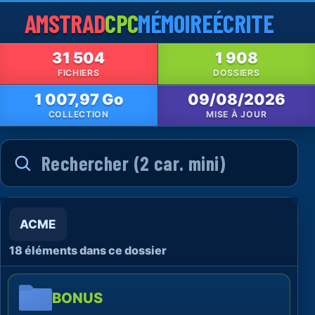
AMSTRAD
CPC
MÉMOIRE
ÉCRITE
31 504
1 908
FICHIERS
DOSSIERS
1 007,97 Go
09/08/2026
COLLECTION
MISE À JOUR
ACME
18 éléments dans ce dossier
BONUS