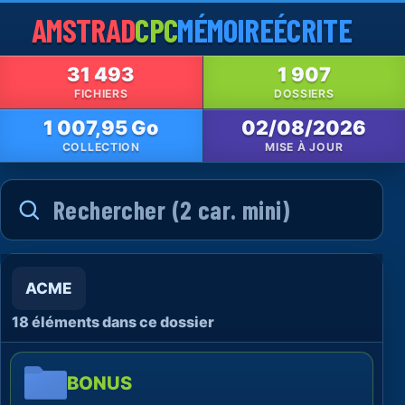
AMSTRAD
CPC
MÉMOIRE
ÉCRITE
31 493
1 907
FICHIERS
DOSSIERS
1 007,95 Go
02/08/2026
COLLECTION
MISE À JOUR
ACME
18 éléments dans ce dossier
BONUS