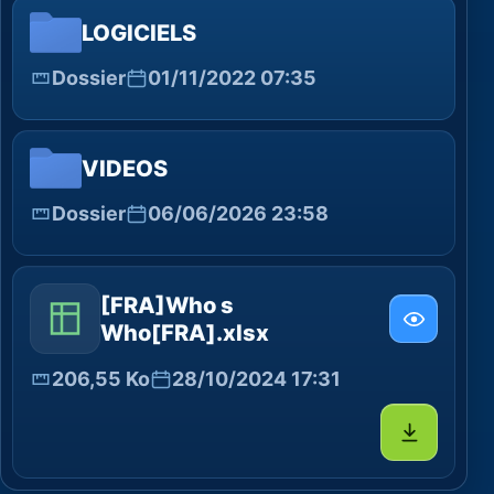
LOGICIELS
Dossier
01/11/2022 07:35
VIDEOS
Dossier
06/06/2026 23:58
[FRA]Who s
Who[FRA].xlsx
206,55 Ko
28/10/2024 17:31
Télécharg