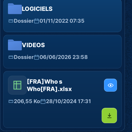
LOGICIELS
Dossier
01/11/2022 07:35
VIDEOS
Dossier
06/06/2026 23:58
[FRA]Who s
Who[FRA].xlsx
206,55 Ko
28/10/2024 17:31
Télécharg