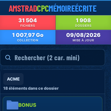
AMSTRAD
CPC
MÉMOIRE
ÉCRITE
31 504
1 908
FICHIERS
DOSSIERS
1 007,97 Go
09/08/2026
COLLECTION
MISE À JOUR
ACME
18 éléments dans ce dossier
BONUS