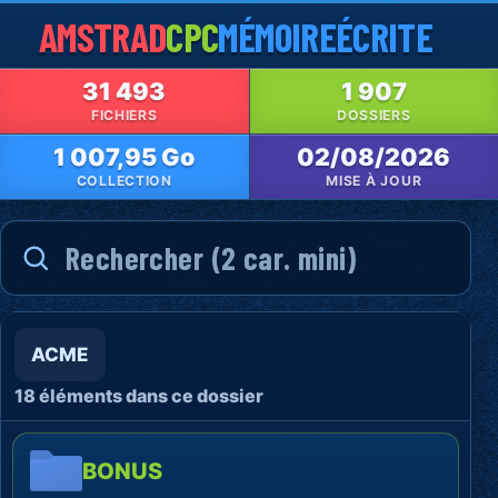
AMSTRAD
CPC
MÉMOIRE
ÉCRITE
31 493
1 907
FICHIERS
DOSSIERS
1 007,95 Go
02/08/2026
COLLECTION
MISE À JOUR
ACME
18 éléments dans ce dossier
BONUS