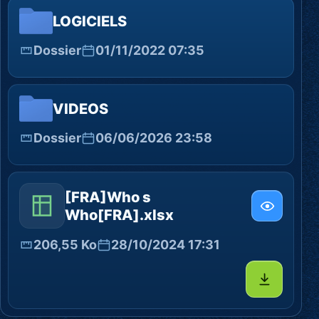
LOGICIELS
Dossier
01/11/2022 07:35
VIDEOS
Dossier
06/06/2026 23:58
[FRA]Who s
Who[FRA].xlsx
206,55 Ko
28/10/2024 17:31
Télécharg