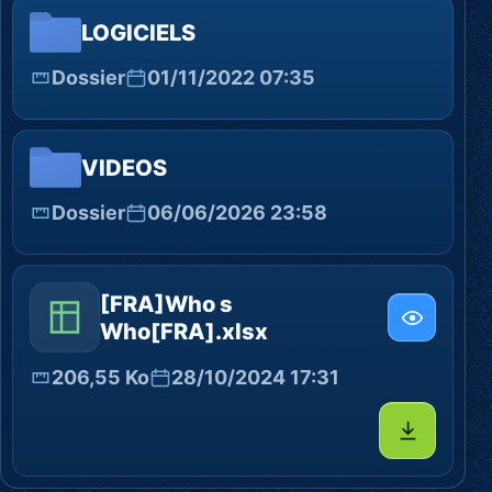
LOGICIELS
Dossier
01/11/2022 07:35
VIDEOS
Dossier
06/06/2026 23:58
[FRA]Who s
Who[FRA].xlsx
206,55 Ko
28/10/2024 17:31
Télécharg