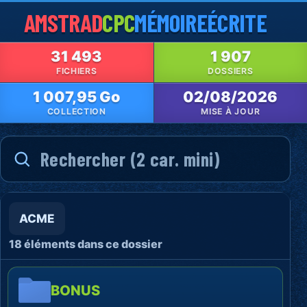
AMSTRAD
CPC
MÉMOIRE
ÉCRITE
31 493
1 907
FICHIERS
DOSSIERS
1 007,95 Go
02/08/2026
COLLECTION
MISE À JOUR
ACME
18 éléments dans ce dossier
BONUS