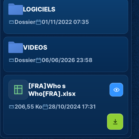
LOGICIELS
Dossier
01/11/2022 07:35
VIDEOS
Dossier
06/06/2026 23:58
[FRA]Who s
Who[FRA].xlsx
206,55 Ko
28/10/2024 17:31
Télécharg