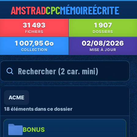
AMSTRAD
CPC
MÉMOIRE
ÉCRITE
31 493
1 907
FICHIERS
DOSSIERS
1 007,95 Go
02/08/2026
COLLECTION
MISE À JOUR
ACME
18 éléments dans ce dossier
BONUS