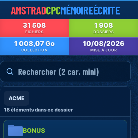
AMSTRAD
CPC
MÉMOIRE
ÉCRITE
31 508
1 908
FICHIERS
DOSSIERS
1 008,07 Go
10/08/2026
COLLECTION
MISE À JOUR
ACME
18 éléments dans ce dossier
BONUS