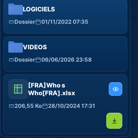
LOGICIELS
Dossier
01/11/2022 07:35
VIDEOS
Dossier
06/06/2026 23:58
[FRA]Who s
Who[FRA].xlsx
206,55 Ko
28/10/2024 17:31
Télécharg