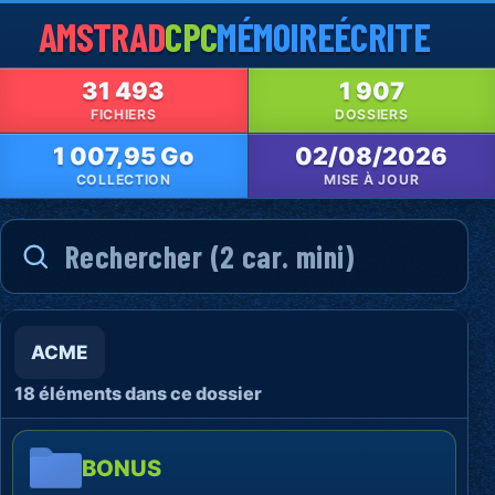
AMSTRAD
CPC
MÉMOIRE
ÉCRITE
31 493
1 907
FICHIERS
DOSSIERS
1 007,95 Go
02/08/2026
COLLECTION
MISE À JOUR
ACME
18 éléments dans ce dossier
BONUS