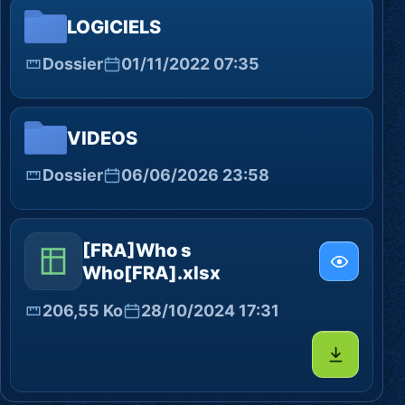
LOGICIELS
Dossier
01/11/2022 07:35
VIDEOS
Dossier
06/06/2026 23:58
[FRA]Who s
Who[FRA].xlsx
206,55 Ko
28/10/2024 17:31
Télécharg