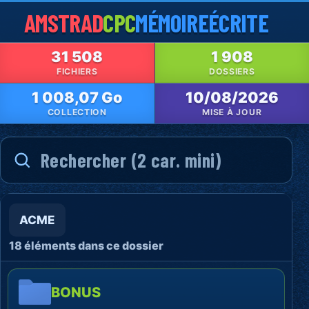
AMSTRAD
CPC
MÉMOIRE
ÉCRITE
31 508
1 908
FICHIERS
DOSSIERS
1 008,07 Go
10/08/2026
COLLECTION
MISE À JOUR
ACME
18 éléments dans ce dossier
BONUS