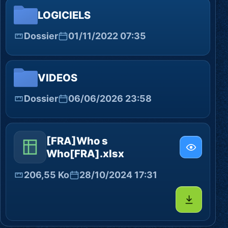
LOGICIELS
Dossier
01/11/2022 07:35
VIDEOS
Dossier
06/06/2026 23:58
[FRA]Who s
Who[FRA].xlsx
206,55 Ko
28/10/2024 17:31
Télécharg