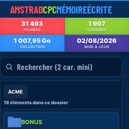
AMSTRAD
CPC
MÉMOIRE
ÉCRITE
31 493
1 907
FICHIERS
DOSSIERS
1 007,95 Go
02/08/2026
COLLECTION
MISE À JOUR
ACME
18 éléments dans ce dossier
BONUS