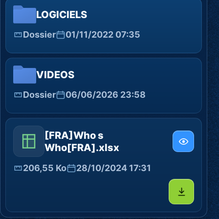
LOGICIELS
Dossier
01/11/2022 07:35
VIDEOS
Dossier
06/06/2026 23:58
[FRA]Who s
Who[FRA].xlsx
206,55 Ko
28/10/2024 17:31
Télécharg