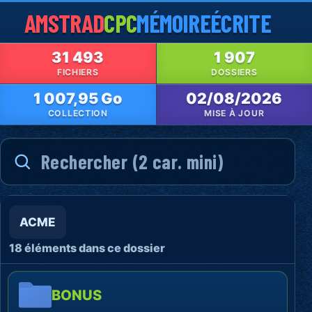
AMSTRAD
CPC
MÉMOIRE
ÉCRITE
31 493
1 907
FICHIERS
DOSSIERS
1 007,95 Go
02/08/2026
COLLECTION
MISE À JOUR
ACME
18 éléments dans ce dossier
BONUS