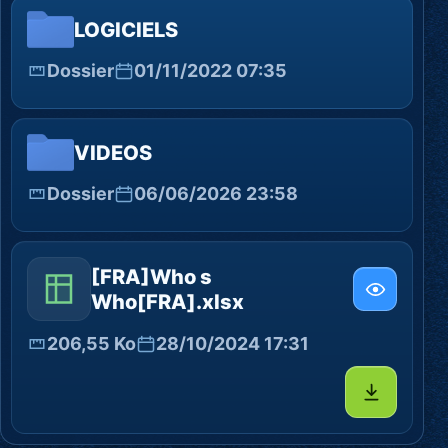
LOGICIELS
Dossier
01/11/2022 07:35
VIDEOS
Dossier
06/06/2026 23:58
[FRA]Who s
Who[FRA].xlsx
206,55 Ko
28/10/2024 17:31
Télécharg