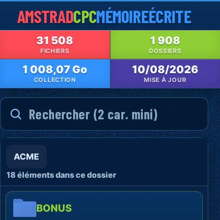
AMSTRAD
CPC
MÉMOIRE
ÉCRITE
31 508
1 908
FICHIERS
DOSSIERS
1 008,07 Go
10/08/2026
COLLECTION
MISE À JOUR
ACME
18 éléments dans ce dossier
BONUS