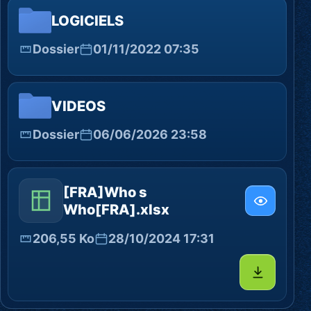
LOGICIELS
Dossier
01/11/2022 07:35
VIDEOS
Dossier
06/06/2026 23:58
[FRA]Who s
Who[FRA].xlsx
206,55 Ko
28/10/2024 17:31
Télécharg