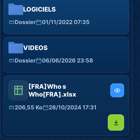
LOGICIELS
Dossier
01/11/2022 07:35
VIDEOS
Dossier
06/06/2026 23:58
[FRA]Who s
Who[FRA].xlsx
206,55 Ko
28/10/2024 17:31
Télécharg