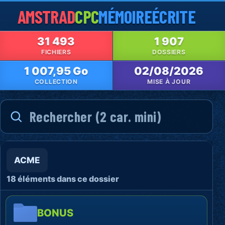
AMSTRAD
CPC
MÉMOIRE
ÉCRITE
31 493
1 907
FICHIERS
DOSSIERS
1 007,95 Go
02/08/2026
COLLECTION
MISE À JOUR
ACME
18 éléments dans ce dossier
BONUS