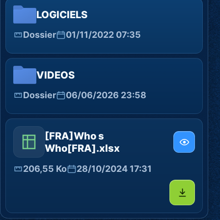
LOGICIELS
Dossier
01/11/2022 07:35
VIDEOS
Dossier
06/06/2026 23:58
[FRA]Who s
Who[FRA].xlsx
206,55 Ko
28/10/2024 17:31
Télécharg