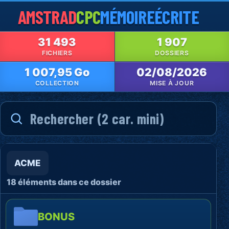
AMSTRAD
CPC
MÉMOIRE
ÉCRITE
31 493
1 907
FICHIERS
DOSSIERS
1 007,95 Go
02/08/2026
COLLECTION
MISE À JOUR
ACME
18 éléments dans ce dossier
BONUS