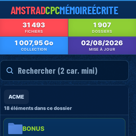
AMSTRAD
CPC
MÉMOIRE
ÉCRITE
31 493
1 907
FICHIERS
DOSSIERS
1 007,95 Go
02/08/2026
COLLECTION
MISE À JOUR
ACME
18 éléments dans ce dossier
BONUS