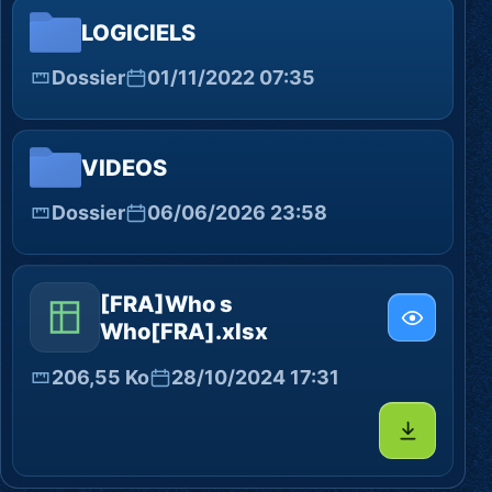
LOGICIELS
Dossier
01/11/2022 07:35
VIDEOS
Dossier
06/06/2026 23:58
[FRA]Who s
Who[FRA].xlsx
206,55 Ko
28/10/2024 17:31
Télécharg