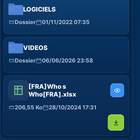
LOGICIELS
Dossier
01/11/2022 07:35
VIDEOS
Dossier
06/06/2026 23:58
[FRA]Who s
Who[FRA].xlsx
206,55 Ko
28/10/2024 17:31
Télécharg