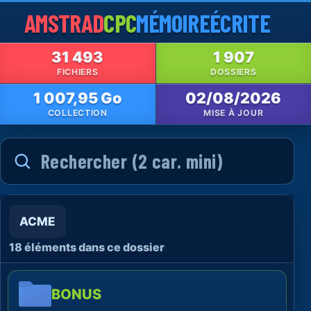
AMSTRAD
CPC
MÉMOIRE
ÉCRITE
31 493
1 907
FICHIERS
DOSSIERS
1 007,95 Go
02/08/2026
COLLECTION
MISE À JOUR
ACME
18 éléments dans ce dossier
BONUS