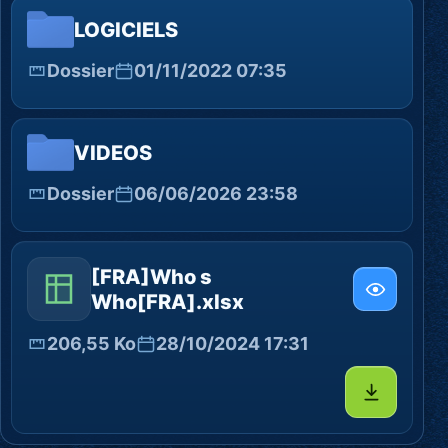
LOGICIELS
Dossier
01/11/2022 07:35
VIDEOS
Dossier
06/06/2026 23:58
[FRA]Who s
Who[FRA].xlsx
206,55 Ko
28/10/2024 17:31
Télécharg