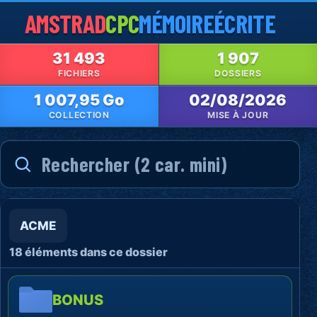
AMSTRAD
CPC
MÉMOIRE
ÉCRITE
31 493
1 907
FICHIERS
DOSSIERS
1 007,95 Go
02/08/2026
COLLECTION
MISE À JOUR
ACME
18 éléments dans ce dossier
BONUS