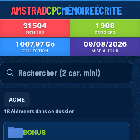
AMSTRAD
CPC
MÉMOIRE
ÉCRITE
31 504
1 908
FICHIERS
DOSSIERS
1 007,97 Go
09/08/2026
COLLECTION
MISE À JOUR
ACME
18 éléments dans ce dossier
BONUS