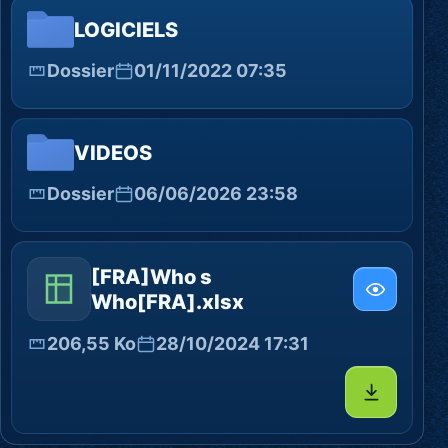
LOGICIELS
Dossier
01/11/2022 07:35
VIDEOS
Dossier
06/06/2026 23:58
[FRA]Who s
Who[FRA].xlsx
206,55 Ko
28/10/2024 17:31
Télécharg