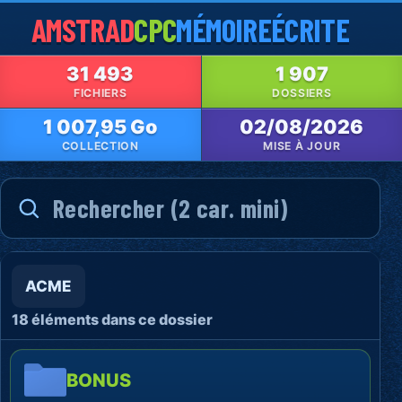
AMSTRAD
CPC
MÉMOIRE
ÉCRITE
31 493
1 907
FICHIERS
DOSSIERS
1 007,95 Go
02/08/2026
COLLECTION
MISE À JOUR
ACME
18 éléments dans ce dossier
BONUS