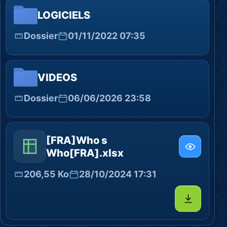
LOGICIELS
Dossier
01/11/2022 07:35
VIDEOS
Dossier
06/06/2026 23:58
[FRA]Who s
Who[FRA].xlsx
206,55 Ko
28/10/2024 17:31
Télécharg