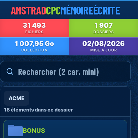
AMSTRAD
CPC
MÉMOIRE
ÉCRITE
31 493
1 907
FICHIERS
DOSSIERS
1 007,95 Go
02/08/2026
COLLECTION
MISE À JOUR
ACME
18 éléments dans ce dossier
BONUS