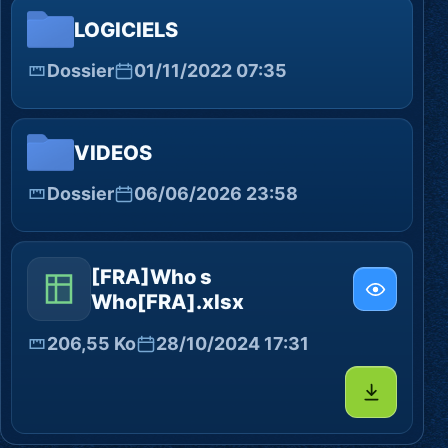
LOGICIELS
Dossier
01/11/2022 07:35
VIDEOS
Dossier
06/06/2026 23:58
[FRA]Who s
Who[FRA].xlsx
206,55 Ko
28/10/2024 17:31
Télécharg