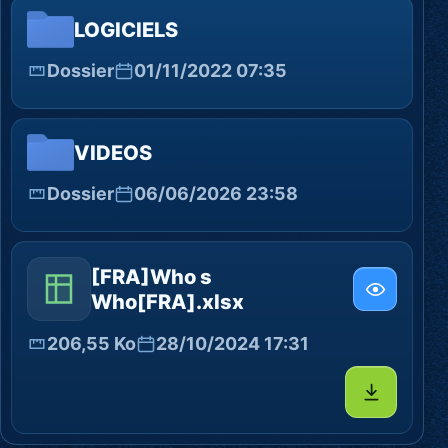
LOGICIELS
Dossier
01/11/2022 07:35
VIDEOS
Dossier
06/06/2026 23:58
[FRA]Who s
Who[FRA].xlsx
206,55 Ko
28/10/2024 17:31
Télécharg