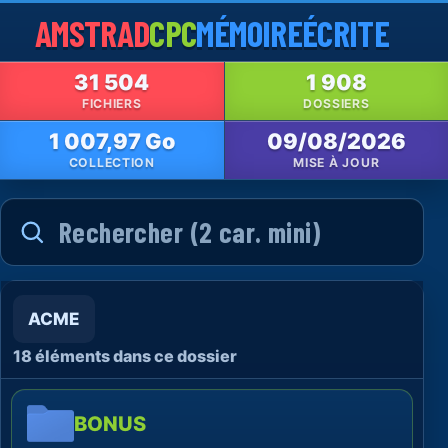
AMSTRAD
CPC
MÉMOIRE
ÉCRITE
31 504
1 908
FICHIERS
DOSSIERS
1 007,97 Go
09/08/2026
COLLECTION
MISE À JOUR
ACME
18 éléments dans ce dossier
BONUS