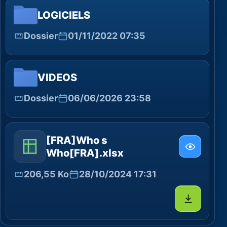
LOGICIELS
Dossier
01/11/2022 07:35
VIDEOS
Dossier
06/06/2026 23:58
[FRA]Who s
Who[FRA].xlsx
206,55 Ko
28/10/2024 17:31
Télécharg