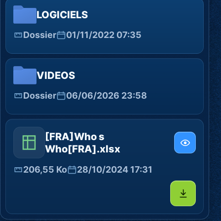
LOGICIELS
Dossier
01/11/2022 07:35
VIDEOS
Dossier
06/06/2026 23:58
[FRA]Who s
Who[FRA].xlsx
206,55 Ko
28/10/2024 17:31
Télécharg