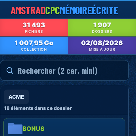
AMSTRAD
CPC
MÉMOIRE
ÉCRITE
31 493
1 907
FICHIERS
DOSSIERS
1 007,95 Go
02/08/2026
COLLECTION
MISE À JOUR
ACME
18 éléments dans ce dossier
BONUS