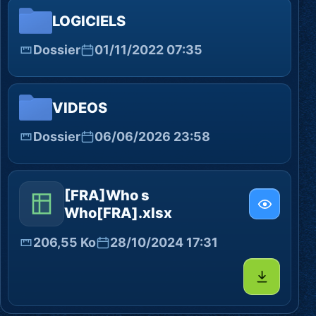
LOGICIELS
Dossier
01/11/2022 07:35
VIDEOS
Dossier
06/06/2026 23:58
[FRA]Who s
Who[FRA].xlsx
206,55 Ko
28/10/2024 17:31
Télécharg