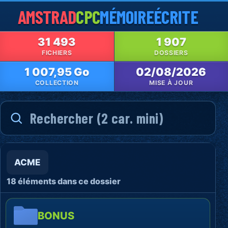
AMSTRAD
CPC
MÉMOIRE
ÉCRITE
31 493
1 907
FICHIERS
DOSSIERS
1 007,95 Go
02/08/2026
COLLECTION
MISE À JOUR
ACME
18 éléments dans ce dossier
BONUS