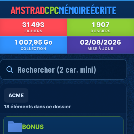
AMSTRAD
CPC
MÉMOIRE
ÉCRITE
31 493
1 907
FICHIERS
DOSSIERS
1 007,95 Go
02/08/2026
COLLECTION
MISE À JOUR
ACME
18 éléments dans ce dossier
BONUS