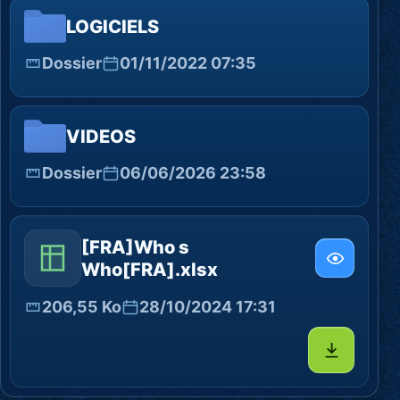
LOGICIELS
Dossier
01/11/2022 07:35
VIDEOS
Dossier
06/06/2026 23:58
[FRA]Who s
Who[FRA].xlsx
206,55 Ko
28/10/2024 17:31
Télécharg