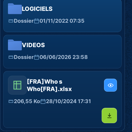
LOGICIELS
Dossier
01/11/2022 07:35
VIDEOS
Dossier
06/06/2026 23:58
[FRA]Who s
Who[FRA].xlsx
206,55 Ko
28/10/2024 17:31
Télécharg