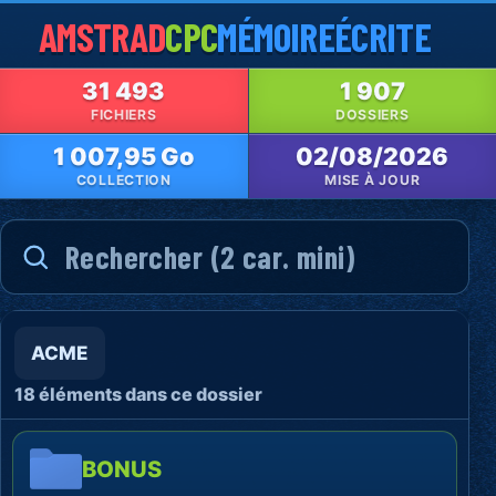
AMSTRAD
CPC
MÉMOIRE
ÉCRITE
31 493
1 907
FICHIERS
DOSSIERS
1 007,95 Go
02/08/2026
COLLECTION
MISE À JOUR
ACME
18 éléments dans ce dossier
BONUS