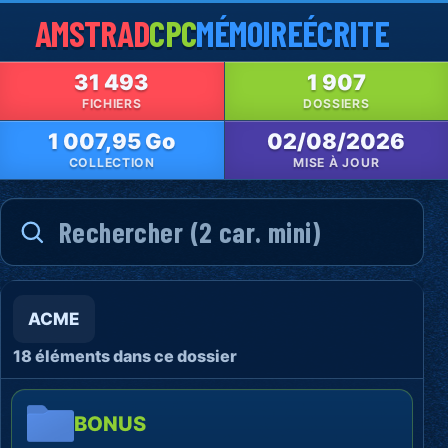
AMSTRAD
CPC
MÉMOIRE
ÉCRITE
31 493
1 907
FICHIERS
DOSSIERS
1 007,95 Go
02/08/2026
COLLECTION
MISE À JOUR
ACME
18 éléments dans ce dossier
BONUS