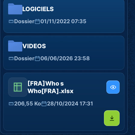
LOGICIELS
Dossier
01/11/2022 07:35
VIDEOS
Dossier
06/06/2026 23:58
[FRA]Who s
Who[FRA].xlsx
206,55 Ko
28/10/2024 17:31
Télécharg