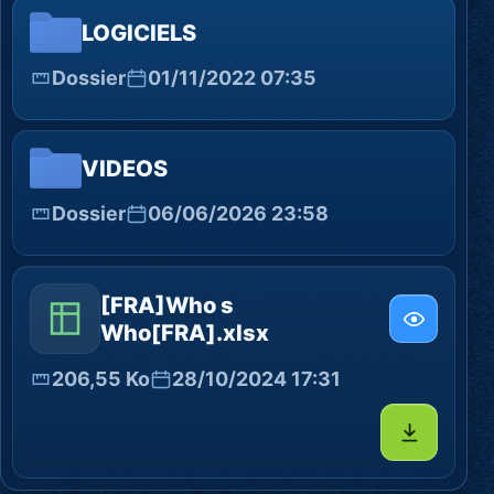
LOGICIELS
Dossier
01/11/2022 07:35
VIDEOS
Dossier
06/06/2026 23:58
[FRA]Who s
Who[FRA].xlsx
206,55 Ko
28/10/2024 17:31
Télécharg