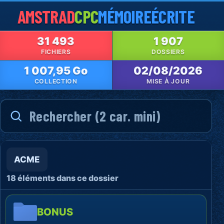
AMSTRAD
CPC
MÉMOIRE
ÉCRITE
31 493
1 907
FICHIERS
DOSSIERS
1 007,95 Go
02/08/2026
COLLECTION
MISE À JOUR
ACME
18 éléments dans ce dossier
BONUS