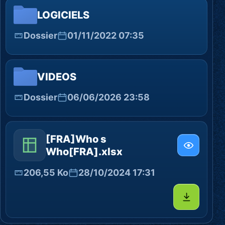
LOGICIELS
Dossier
01/11/2022 07:35
VIDEOS
Dossier
06/06/2026 23:58
[FRA]Who s
Who[FRA].xlsx
206,55 Ko
28/10/2024 17:31
Télécharg