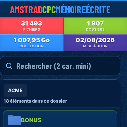
AMSTRAD
CPC
MÉMOIRE
ÉCRITE
31 493
1 907
FICHIERS
DOSSIERS
1 007,95 Go
02/08/2026
COLLECTION
MISE À JOUR
ACME
18 éléments dans ce dossier
BONUS