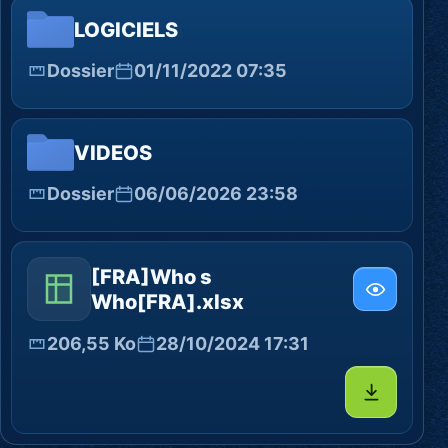
LOGICIELS
Dossier
01/11/2022 07:35
VIDEOS
Dossier
06/06/2026 23:58
[FRA]Who s
Who[FRA].xlsx
206,55 Ko
28/10/2024 17:31
Télécharg