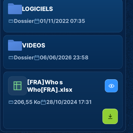
LOGICIELS
Dossier
01/11/2022 07:35
VIDEOS
Dossier
06/06/2026 23:58
[FRA]Who s
Who[FRA].xlsx
206,55 Ko
28/10/2024 17:31
Télécharg