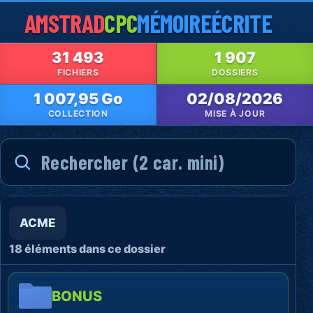
AMSTRAD
CPC
MÉMOIRE
ÉCRITE
31 493
1 907
FICHIERS
DOSSIERS
1 007,95 Go
02/08/2026
COLLECTION
MISE À JOUR
ACME
18 éléments dans ce dossier
BONUS