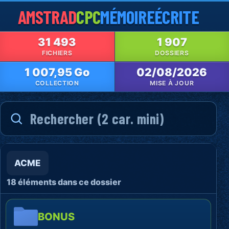
AMSTRAD
CPC
MÉMOIRE
ÉCRITE
31 493
1 907
FICHIERS
DOSSIERS
1 007,95 Go
02/08/2026
COLLECTION
MISE À JOUR
ACME
18 éléments dans ce dossier
BONUS