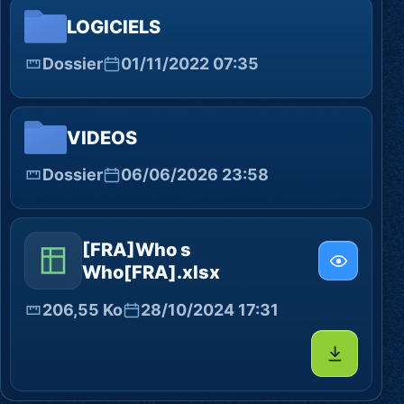
LOGICIELS
Dossier
01/11/2022 07:35
VIDEOS
Dossier
06/06/2026 23:58
[FRA]Who s
Who[FRA].xlsx
206,55 Ko
28/10/2024 17:31
Télécharg