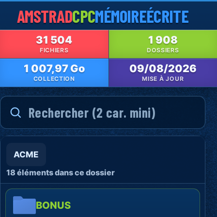
AMSTRAD
CPC
MÉMOIRE
ÉCRITE
31 504
1 908
FICHIERS
DOSSIERS
1 007,97 Go
09/08/2026
COLLECTION
MISE À JOUR
ACME
18 éléments dans ce dossier
BONUS