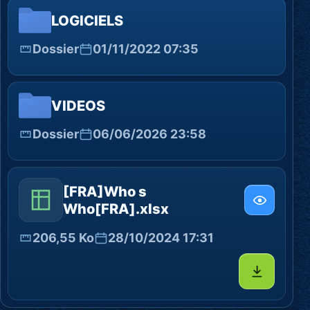
LOGICIELS
Dossier
01/11/2022 07:35
VIDEOS
Dossier
06/06/2026 23:58
[FRA]Who s
Who[FRA].xlsx
206,55 Ko
28/10/2024 17:31
Télécharg