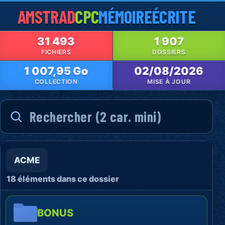
AMSTRAD
CPC
MÉMOIRE
ÉCRITE
31 493
1 907
FICHIERS
DOSSIERS
1 007,95 Go
02/08/2026
COLLECTION
MISE À JOUR
ACME
18 éléments dans ce dossier
BONUS