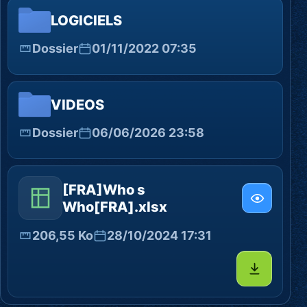
LOGICIELS
Dossier
01/11/2022 07:35
VIDEOS
Dossier
06/06/2026 23:58
[FRA]Who s
Who[FRA].xlsx
206,55 Ko
28/10/2024 17:31
Télécharg