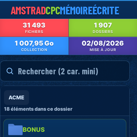
AMSTRAD
CPC
MÉMOIRE
ÉCRITE
31 493
1 907
FICHIERS
DOSSIERS
1 007,95 Go
02/08/2026
COLLECTION
MISE À JOUR
ACME
18 éléments dans ce dossier
BONUS