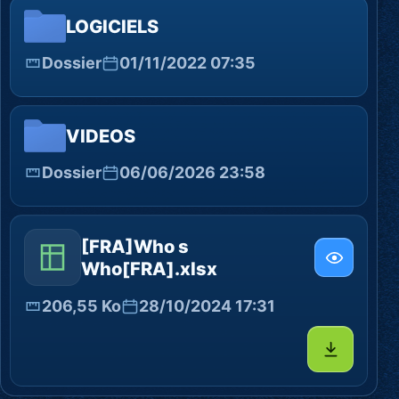
LOGICIELS
Dossier
01/11/2022 07:35
VIDEOS
Dossier
06/06/2026 23:58
[FRA]Who s
Who[FRA].xlsx
206,55 Ko
28/10/2024 17:31
Télécharg