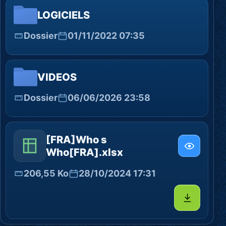
LOGICIELS
Dossier
01/11/2022 07:35
VIDEOS
Dossier
06/06/2026 23:58
[FRA]Who s
Who[FRA].xlsx
206,55 Ko
28/10/2024 17:31
Télécharg