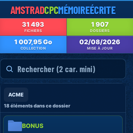
AMSTRAD
CPC
MÉMOIRE
ÉCRITE
31 493
1 907
FICHIERS
DOSSIERS
1 007,95 Go
02/08/2026
COLLECTION
MISE À JOUR
ACME
18 éléments dans ce dossier
BONUS